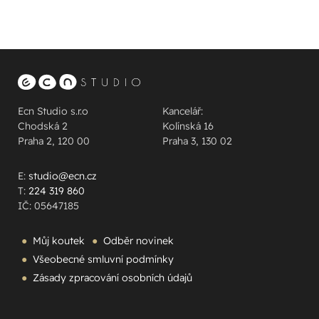
Ecn Studio s.r.o
Kancelář:
Chodská 2
Kolínská 16
Praha 2, 120 00
Praha 3, 130 02
E:
studio@ecn.cz
T:
224 319 860
IČ: 05647185
Můj koutek
Odběr novinek
Všeobecné smluvní podmínky
Zásady zpracování osobních údajů