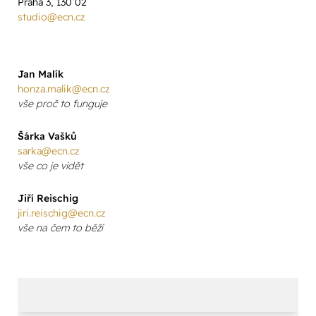
Praha 3, 130 02
studio@ecn.cz
Jan Malík
honza.malik@ecn.cz
vše proč to funguje
Šárka Vašků
sarka@ecn.cz
vše co je vidět
Jiří Reischig
jiri.reischig@ecn.cz
vše na čem to běží