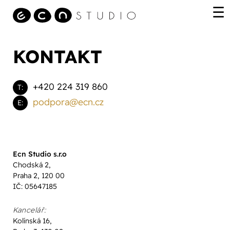
KONTAKT
+420 224 319 860
T:
podpora@ecn.cz
E:
Ecn Studio s.r.o
Chodská 2,
Praha 2, 120 00
IČ: 05647185
Kancelář:
Kolínská 16,