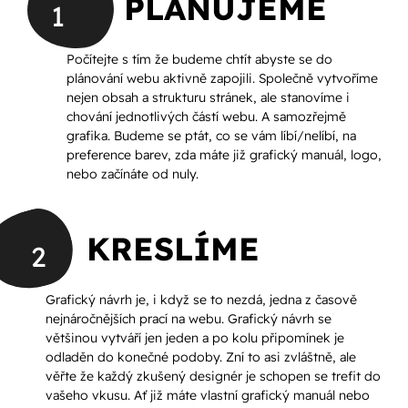
PLÁNUJEME
1
Počítejte s tím že budeme chtít abyste se do
plánování webu aktivně zapojili. Společně vytvoříme
nejen obsah a strukturu stránek, ale stanovíme i
chování jednotlivých částí webu. A samozřejmě
grafika. Budeme se ptát, co se vám líbí/nelíbí, na
preference barev, zda máte již grafický manuál, logo,
nebo začínáte od nuly.
KRESLÍME
2
Grafický návrh je, i když se to nezdá, jedna z časově
nejnáročnějších prací na webu. Grafický návrh se
většinou vytváří jen jeden a po kolu připomínek je
odladěn do konečné podoby. Zní to asi zvláštně, ale
věřte že každý zkušený designér je schopen se trefit do
vašeho vkusu. Ať již máte vlastní grafický manuál nebo