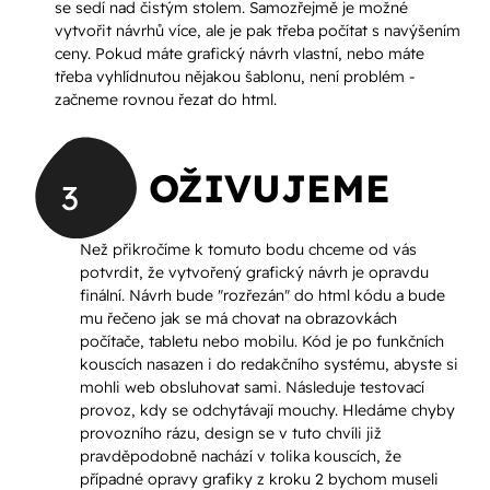
se sedí nad čistým stolem. Samozřejmě je možné
vytvořit návrhů více, ale je pak třeba počítat s navýšením
ceny. Pokud máte grafický návrh vlastní, nebo máte
třeba vyhlídnutou nějakou šablonu, není problém -
začneme rovnou řezat do html.
OŽIVUJEME
3
Než přikročíme k tomuto bodu chceme od vás
potvrdit, že vytvořený grafický návrh je opravdu
finální. Návrh bude "rozřezán" do html kódu a bude
mu řečeno jak se má chovat na obrazovkách
počítače, tabletu nebo mobilu. Kód je po funkčních
kouscích nasazen i do redakčního systému, abyste si
mohli web obsluhovat sami. Následuje testovací
provoz, kdy se odchytávají mouchy. Hledáme chyby
provozního rázu, design se v tuto chvíli již
pravděpodobně nachází v tolika kouscích, že
případné opravy grafiky z kroku 2 bychom museli