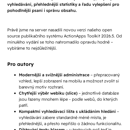
vyhledávání, přehlednější statistiky a řadu vylepšení pro
pohodlnější psaní i správu obsahu.
Právě jsme na server nasadili novou verzi našeho open
source publikačního systému ActionApps Toolkit 2026.5. Od
minulého vydání se toho nahromadilo opravdu hodně –
vybíráme to nejdůležitější.
Pro autory
Modernější a svižnější administrace
– přepracovaný
vzhled, lepší zobrazení na mobilu a možnost zvolit si
barevný motiv rozhraní.
Chytřejší výběr webíku (slice)
– jednotlivé databáze
jsou řazeny mnohem lépe - podle webů, do kterých
patří.
Kompaktní vyhledávací lišta s ukládáním hledání
–
vyhledávání zabere standardně méně místa, je
přehlednější, a přesto nepřišlo o žádnou funkcionalitu.
Diktování textu hlasem
– u textových polí teď je