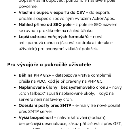
dopsat vlastní odpověď, pokud to v nastavení pole
povolíme.
Vlastní sloupec v exportu do CSV
– do exportu
přidáte sloupec s libovolným výrazem ActionApps.
Náhled přímo od SEO pole
– z pole se SEO názvem
se rovnou prokliknete na náhled článku.
Lepší ochrana veřejných formulářů
– nová
antispamová ochrana (časová kontrola a interakce
uživatele) pro anonymní vkládání položek.
Pro vývojáře a pokročilé uživatele
Běh na PHP 8.2+
– databázová vrstva kompletně
přešla na PDO, kód je připravený na PHP 8.5.
Naplánované úlohy i bez systémového cronu
– nový
„cron fallback" spustí naplánované úkoly, i když na
serveru není nastavený cron.
Odesílání pošty přes SMTP
– e-maily lze nově posílat
přes SMTP server.
Vyšší bezpečnost
– nativní šifrování (sodium),
bezpečnější deserializace, zákaz přihlašování přes GET,