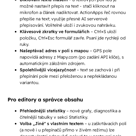
možné nastavit přepis na text - stačí kliknout na
mikrofon a článek nadiktovat. ActionApps řeč rovnou
přepíše na text; využije přesné AI serverové
přepisování. Volitelně uloží i zvukovou nahrávku.
Klávesové zkratky ve formulářích
– Ctrl+S uloží
položku, Ctrl+Esc formulář zavře. Psaní jde rychleji od
ruky.
Našeptávač adres v poli s mapou
– GPS pole
napovídá adresy z Mapy.com (po zadání API klíče), s
automatickým záložním zdrojem.
Spolehlivější vícejazyčnost
– text se zachová i při
přepínání pole mezi přeloženou a nepřekládanou
variantou.
Pro editory a správce obsahu
Přehlednější statistiky
– nové grafy, diagnostika a
čitelnější tabulky v sekci Statistiky.
Volba „Jiné" s vlastním textem
– u zaškrtávacích polí
(a nově i u přepínačů přímo v živém režimu) lze