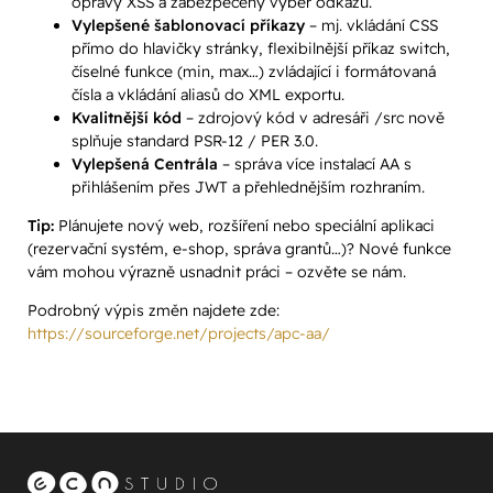
opravy XSS a zabezpečený výběr odkazů.
Vylepšené šablonovací příkazy
– mj. vkládání CSS
přímo do hlavičky stránky, flexibilnější příkaz switch,
číselné funkce (min, max…) zvládající i formátovaná
čísla a vkládání aliasů do XML exportu.
Kvalitnější kód
– zdrojový kód v adresáři /src nově
splňuje standard PSR-12 / PER 3.0.
Vylepšená Centrála
– správa více instalací AA s
přihlášením přes JWT a přehlednějším rozhraním.
Tip:
Plánujete nový web, rozšíření nebo speciální aplikaci
(rezervační systém, e-shop, správa grantů…)? Nové funkce
vám mohou výrazně usnadnit práci – ozvěte se nám.
Podrobný výpis změn najdete zde:
https://sourceforge.net/projects/apc-aa/