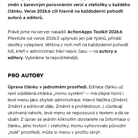
změn s barevným porovnáním verzí a statistiky u každého
článku. Verze 2026.6 cílí hlavně na každodenní pohodlí
autorů a editorů.
Právě jsme na server nasadili
ActionApps Toolkit 2026.6
.
Přestože od verze 2026.5 uplynulo jen pár týdnů, přináší
desítky vylepšení. Většina z nich míří na každodenní pohodlí
lidí, kteří v administraci tráví nejvíc času — na
autory a
editory
. Vybíráme ta nejviditelnější.
PRO AUTORY
Úprava článku v jednotném prostředí.
Editace článku už
není oddělená stránka „mimo systém" — má stejné horní i
levé menu jako zbytek administrace. Hlavní tlačítka (Změnit,
Změnit a editovat dále, Změnit a prohlédnout…) zůstávají
ukotvená nahoře, levé menu se neposouvá s textem a dá se
sbalit. Z úprav se jedním kliknutím dostanete na Informace o
článku, jeho historii i statistiky. Komu vyhovovalo původní
„holé" prostředí, může si menu v profilu skrýt.