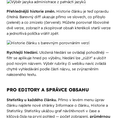
Přehlednější historie změn.
Historie článku je teď opravdu
čitelná. Barevný diff ukazuje přímo ve slovech, co přibylo
(zeleně) a co zmizelo (červeně). Můžete porovnat libovolné
dvě verze, zobrazit a zkopírovat obsah kterékoli starší verze
a jednotlivá políčka vrátit zpět.
Rychlejší hledání.
Uložená hledání se ovládají pohodlněji —
filtr se aplikuje hned po výběru, hledání lze „zúžit" a uložit
pod novým názvem. Výběr rubriky či webíku navíc zvládá
chytré vyhledávání podle části názvu, se zvýrazněním
nalezeného textu.
PRO EDITORY A SPRÁVCE OBSAHU
Statistiky u každého článku.
Přímo v levém menu úprav
článku najdete nové stránky Informace o článku, Historie a
Statistiky. Statistiky ukážou graf návštěvnosti v čase a
klíčová čísla na první pohled — počet zobrazení,
průměrnou