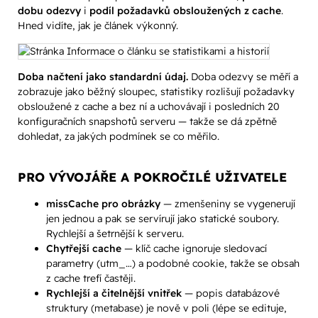
dobu odezvy
i
podíl požadavků obsloužených z cache
.
Hned vidíte, jak je článek výkonný.
Doba načtení jako standardní údaj.
Doba odezvy se měří a
zobrazuje jako běžný sloupec, statistiky rozlišují požadavky
obsloužené z cache a bez ní a uchovávají i posledních 20
konfiguračních snapshotů serveru — takže se dá zpětně
dohledat, za jakých podmínek se co měřilo.
PRO VÝVOJÁŘE A POKROČILÉ UŽIVATELE
missCache pro obrázky
— zmenšeniny se vygenerují
jen jednou a pak se servírují jako statické soubory.
Rychlejší a šetrnější k serveru.
Chytřejší cache
— klíč cache ignoruje sledovací
parametry (utm_…) a podobné cookie, takže se obsah
z cache trefí častěji.
Rychlejší a čitelnější vnitřek
— popis databázové
struktury (metabase) je nově v poli (lépe se edituje,