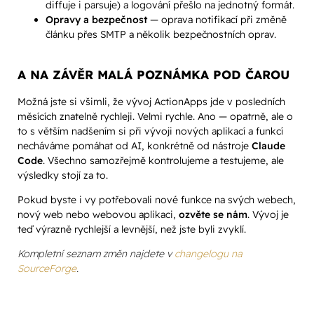
diffuje i parsuje) a logování přešlo na jednotný formát.
Opravy a bezpečnost
— oprava notifikací při změně
článku přes SMTP a několik bezpečnostních oprav.
A NA ZÁVĚR MALÁ POZNÁMKA POD ČAROU
Možná jste si všimli, že vývoj ActionApps jde v posledních
měsících znatelně rychleji. Velmi rychle. Ano — opatrně, ale o
to s větším nadšením si při vývoji nových aplikací a funkcí
necháváme pomáhat od AI, konkrétně od nástroje
Claude
Code
. Všechno samozřejmě kontrolujeme a testujeme, ale
výsledky stojí za to.
Pokud byste i vy potřebovali nové funkce na svých webech,
nový web nebo webovou aplikaci,
ozvěte se nám
. Vývoj je
teď výrazně rychlejší a levnější, než jste byli zvyklí.
Kompletní seznam změn najdete v
changelogu na
SourceForge
.