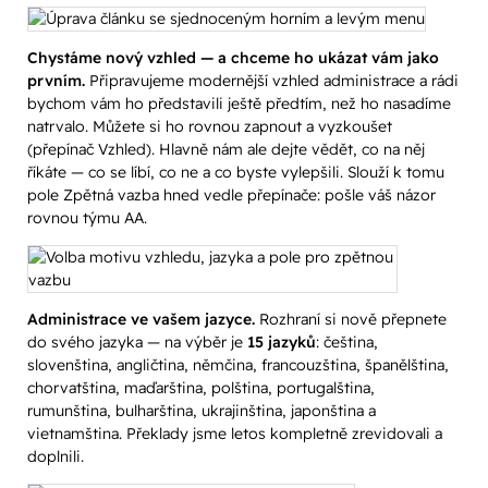
Chystáme nový vzhled — a chceme ho ukázat vám jako
prvním.
Připravujeme modernější vzhled administrace a rádi
bychom vám ho představili ještě předtím, než ho nasadíme
natrvalo. Můžete si ho rovnou zapnout a vyzkoušet
(přepínač Vzhled). Hlavně nám ale dejte vědět, co na něj
říkáte — co se líbí, co ne a co byste vylepšili. Slouží k tomu
pole Zpětná vazba hned vedle přepínače: pošle váš názor
rovnou týmu AA.
Administrace ve vašem jazyce.
Rozhraní si nově přepnete
do svého jazyka — na výběr je
15 jazyků
: čeština,
slovenština, angličtina, němčina, francouzština, španělština,
chorvatština, maďarština, polština, portugalština,
rumunština, bulharština, ukrajinština, japonština a
vietnamština. Překlady jsme letos kompletně zrevidovali a
doplnili.